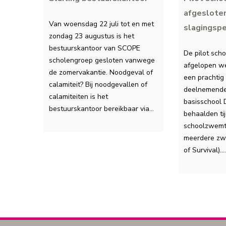
afgeslote
Van woensdag 22 juli tot en met
slagingsp
zondag 23 augustus is het
bestuurskantoor van SCOPE
De pilot sch
scholengroep gesloten vanwege
afgelopen w
de zomervakantie. Noodgeval of
een prachtig 
calamiteit? Bij noodgevallen of
deelnemende 
calamiteiten is het
basisschool
bestuurskantoor bereikbaar via…
behaalden ti
schoolzwemtr
meerdere zwe
of Survival).…