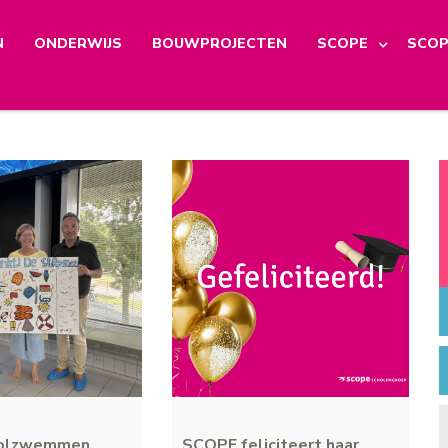
N
ONDERWIJS
BOUWPROJECTEN
SCOPE
SCOP
oolzwemmen
SCOPE feliciteert haar