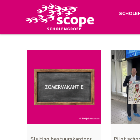
SCHOLE
Sluiting bestuurskantoor
Pilot sch