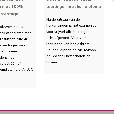
n met 100%
leerlingen met hun diploma
ercentage
Na de uitslag van de
herkansingen is het examenjaar
oolzwemmen is
voor vrijwel alle leerlingen nu
eek afgesloten met
echt afgerond. Voor veel
resultaat. Alle 48
leerlingen van het Ashram
leerlingen van
College Alphen en Nieuwkoop,
 De Stromen
de Groene Hart scholen en
jdens het
Prisma…
aject één of
mdiploma's (A, B, C