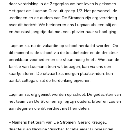
door verdrinking in de Zegerplas om het leven is gekomen.
Het gaat om Luqman Gure uit groep 1/2. Het personeel, de
leerlingen en de ouders van De Stromen zijn erg verdrietig
over dit bericht. We herinneren ons Luqman als een blij en
enthousiast jongetje dat met veel plezier naar school ging.
Luqman zal na de vakantie op school herdacht worden. Op
dit moment is de school via de locatieleider en de directeur
bereikbaar voor iedereen die steun nodig heeft. Wie aan de
familie van Luqman steun wil betuigen, kan via ons een
kaartje sturen. De uitvaart zal morgen plaatsvinden. Een
aantal collega’s zal de herdenking bijwonen.
Luqman zal erg gemist worden op school. De gedachten van
het team van De Stromen zijn bij zijn ouders, broer en zus en
aan degenen die dit verdriet met hen delen.
– Namens het team van De Stromen, Gerard Kreugel,
directeur en Nicoline Visscher, locatieleider Lupinesingel