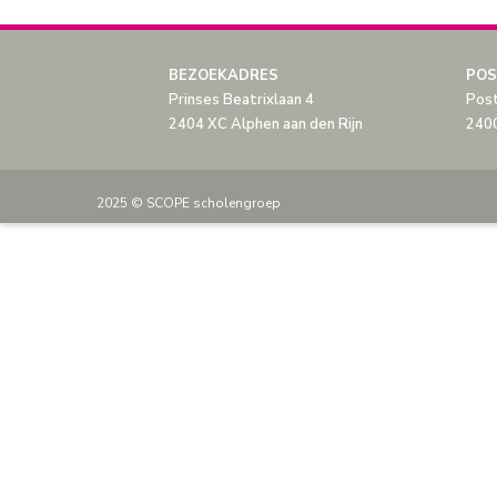
BEZOEKADRES
POS
Prinses Beatrixlaan 4
Pos
2404 XC Alphen aan den Rijn
2400
2025 © SCOPE scholengroep