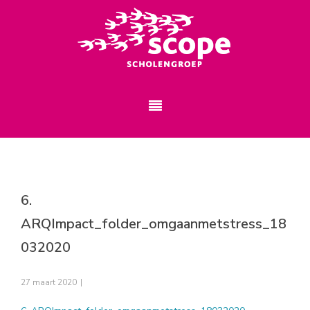
6.
ARQImpact_folder_omgaanmetstress_18
032020
27 maart 2020
|