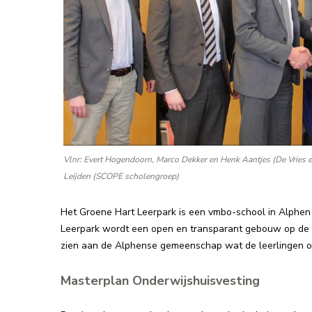
Vlnr: Evert Hogendoorn, Marco Dekker en Henk Aantjes (De Vries 
Leijden (SCOPE scholengroep)
Het Groene Hart Leerpark is een vmbo-school in Alphen 
Leerpark wordt een open en transparant gebouw op de l
zien aan de Alphense gemeenschap wat de leerlingen o
Masterplan Onderwijshuisvesting