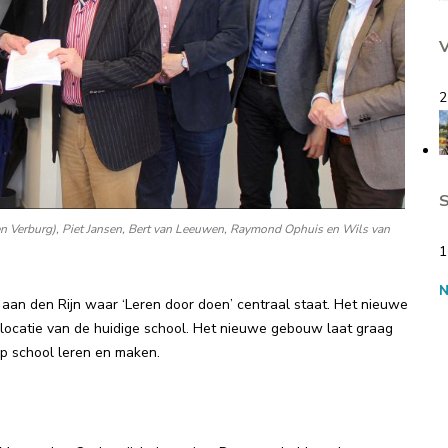
V
2
S
en Verburg), Piet Jansen, Bert van Leeuwen, Raymond Ophuis en Wils van
1
aan den Rijn waar ‘Leren door doen’ centraal staat. Het nieuwe
ocatie van de huidige school. Het nieuwe gebouw laat graag
p school leren en maken.