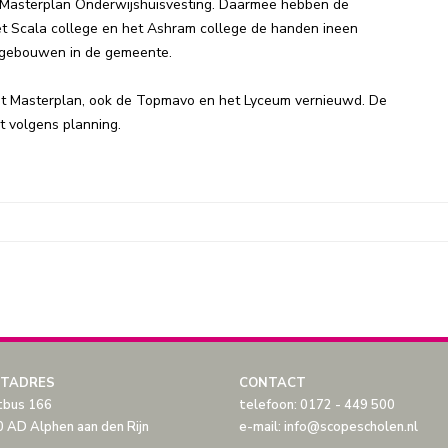
 Masterplan Onderwijshuisvesting. Daarmee hebben de
t Scala college en het Ashram college de handen ineen
lgebouwen in de gemeente.
t Masterplan, ook de Topmavo en het Lyceum vernieuwd. De
pt volgens planning.
TADRES
CONTACT
tbus 166
telefoon: 0172 - 449 500
 AD Alphen aan den Rijn
e-mail: info@scopescholen.nl