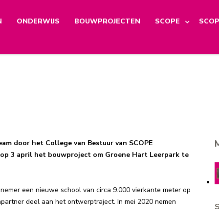
N
ONDERWIJS
BOUWPROJECTEN
SCOPE
SCOP
am door het College van Bestuur van SCOPE
s op 3 april het bouwproject om Groene Hart Leerpark te
nnemer een nieuwe school van circa 9.000 vierkante meter op
partner deel aan het ontwerptraject. In mei
2020 nemen
S