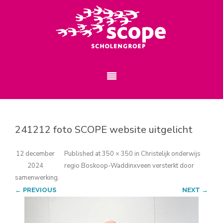
241212 foto SCOPE website uitgelicht
12 december
Published
at
350 × 350
in
Christelijk onderwijs
2024
regio Boskoop-Waddinxveen versterkt door
samenwerking
.
← PREVIOUS
NEXT →