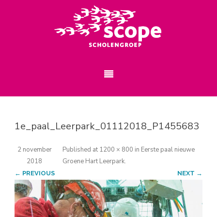
1e_paal_Leerpark_01112018_P1455683
2 november
Published
at
1200 × 800
in
Eerste paal nieuwe
2018
Groene Hart Leerpark
.
← PREVIOUS
NEXT →