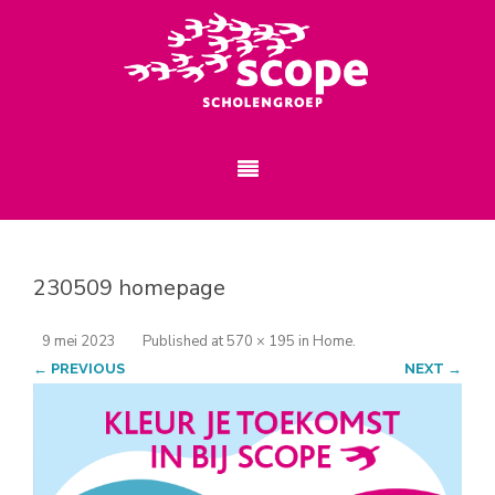
230509 homepage
9 mei 2023
Published
at
570 × 195
in
Home
.
← PREVIOUS
NEXT →