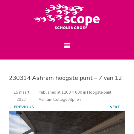
230314 Ashram hoogste punt – 7 van 12
15 maart
Published
at
1200 × 800
in
Hoogste punt
2023
Ashram College Alphen
.
← PREVIOUS
NEXT →