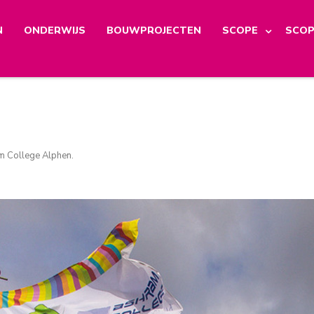
N
ONDERWIJS
BOUWPROJECTEN
SCOPE
SCOP
m College Alphen
.