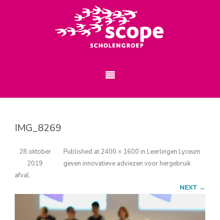
IMG_8269
28 oktober
Published
at
2400 × 1600
in
Leerlingen Lyceum
2019
geven innovatieve adviezen voor hergebruik
afval
.
NEXT →