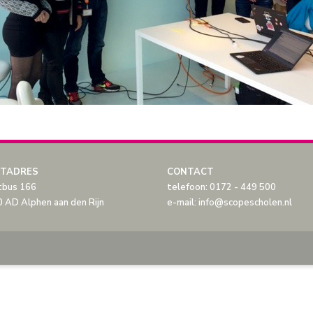
TADRES
CONTACT
tbus 166
telefoon: 0172 - 449 500
 AD Alphen aan den Rijn
e-mail: info@scopescholen.nl