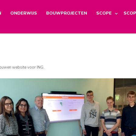
N
ONDERWIJS
BOUWPROJECTEN
SCOPE
SCOP
bouwen website voor ING
.