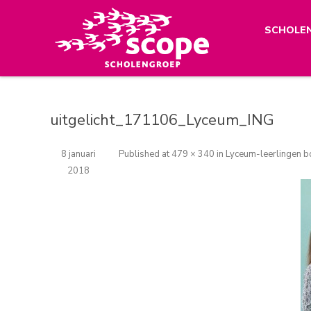
SCHOLE
uitgelicht_171106_Lyceum_ING
8 januari
Published
at
479 × 340
in
Lyceum-leerlingen 
2018