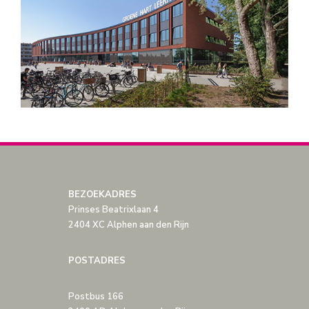
BEZOEKADRES
Prinses Beatrixlaan 4
2404 XC Alphen aan den Rijn
POSTADRES
Postbus 166