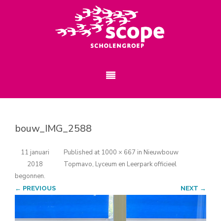
bouw_IMG_2588
11 januari
Published
at
1000 × 667
in
Nieuwbouw
2018
Topmavo, Lyceum en Leerpark officieel
begonnen
.
← PREVIOUS
NEXT →