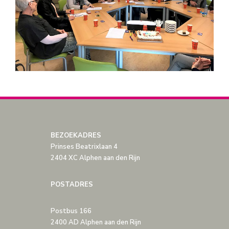
BEZOEKADRES
Prinses Beatrixlaan 4
2404 XC Alphen aan den Rijn
POSTADRES
Postbus 166
2400 AD Alphen aan den Rijn