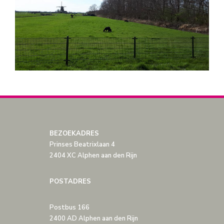
BEZOEKADRES
Prinses Beatrixlaan 4
2404 XC Alphen aan den Rijn
POSTADRES
Postbus 166
2400 AD Alphen aan den Rijn