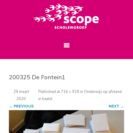
200325 De Fontein1
29 maart
Published
at
716 × 918
in
Onderwijs op afstand
2020
in beeld
.
← PREVIOUS
NEXT →