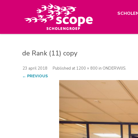
SCHOLE
de Rank (11) copy
23 april 2018
Published
at
1200 × 800
in
ONDERWIJS
.
← PREVIOUS