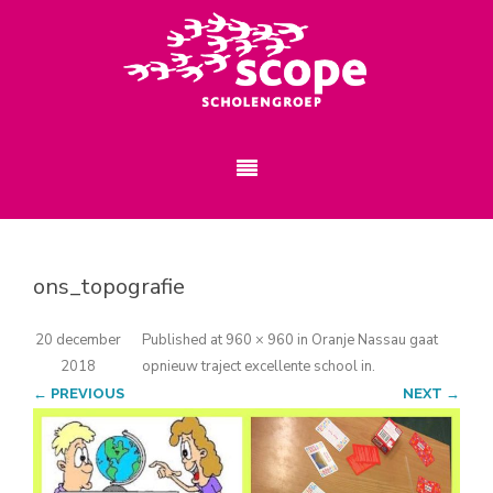
ons_topografie
20 december
Published
at
960 × 960
in
Oranje Nassau gaat
2018
opnieuw traject excellente school in
.
← PREVIOUS
NEXT →