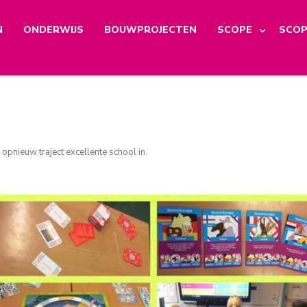
N
ONDERWIJS
BOUWPROJECTEN
SCOPE
SCOP
opnieuw traject excellente school in
.