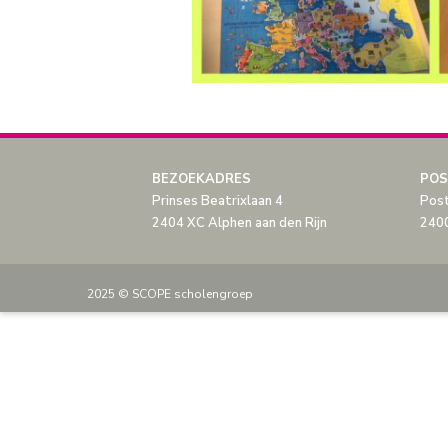
BEZOEKADRES
POS
Prinses Beatrixlaan 4
Pos
2404 XC Alphen aan den Rijn
2400
2025 © SCOPE scholengroep