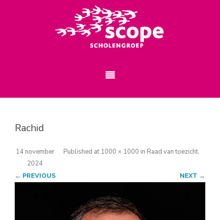
Rachid
14 november
Published
at
1000 × 1000
in
Raad van toezicht
.
2024
← PREVIOUS
NEXT →