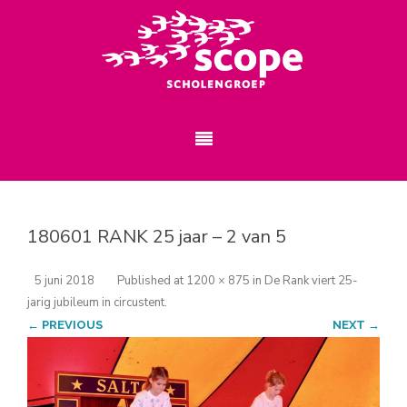
180601 RANK 25 jaar – 2 van 5
5 juni 2018
Published
at
1200 × 875
in
De Rank viert 25-
jarig jubileum in circustent
.
← PREVIOUS
NEXT →