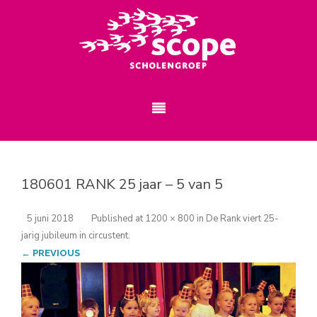
180601 RANK 25 jaar – 5 van 5
5 juni 2018
Published
at
1200 × 800
in
De Rank viert 25-
jarig jubileum in circustent
.
← PREVIOUS