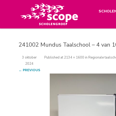
SCHOLE
241002 Mundus Taalschool – 4 van 1
3 oktober
Published
at
2134 × 1600
in
Regionale taalsch
2024
← PREVIOUS