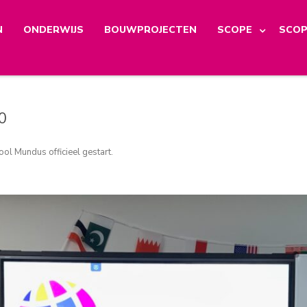
N
ONDERWIJS
BOUWPROJECTEN
SCOPE
SCOP
0
ool Mundus officieel gestart
.