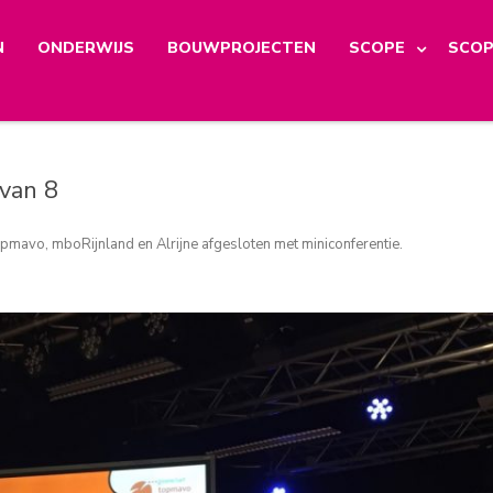
N
ONDERWIJS
BOUWPROJECTEN
SCOPE
SCOP
van 8
avo, mboRijnland en Alrijne afgesloten met miniconferentie
.