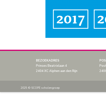
BEZOEKADRES
POS
Prinses Beatrixlaan 4
Pos
2404 XC Alphen aan den Rijn
2400
2025 © SCOPE scholengroep