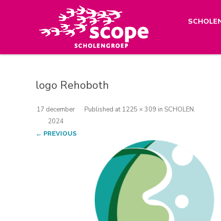
SCHOLE
logo Rehoboth
17 december
Published
at
1225 × 309
in
SCHOLEN
.
2024
← PREVIOUS