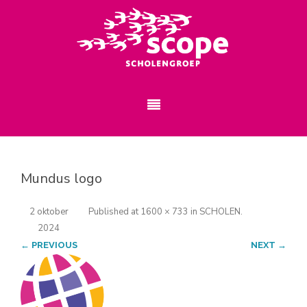
Mundus logo
2 oktober
Published
at
1600 × 733
in
SCHOLEN
.
2024
← PREVIOUS
NEXT →