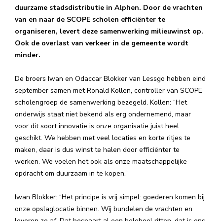
duurzame stadsdistributie in Alphen. Door de vrachten
van en naar de SCOPE scholen efficiënter te
organiseren, levert deze samenwerking milieuwinst op.
Ook de overlast van verkeer in de gemeente wordt
minder.
De broers Iwan en Odaccar Blokker van Lessgo hebben eind
september samen met Ronald Kollen, controller van SCOPE
scholengroep de samenwerking bezegeld. Kollen: “Het
onderwijs staat niet bekend als erg ondernemend, maar
voor dit soort innovatie is onze organisatie juist heel
geschikt. We hebben met veel locaties en korte ritjes te
maken, daar is dus winst te halen door efficiënter te
werken. We voelen het ook als onze maatschappelijke
opdracht om duurzaam in te kopen.”
Iwan Blokker: “Het principe is vrij simpel: goederen komen bij
onze opslaglocatie binnen. Wij bundelen de vrachten en
leveren ze af. Dat bespaart al een heleboel ritten, dat is ons