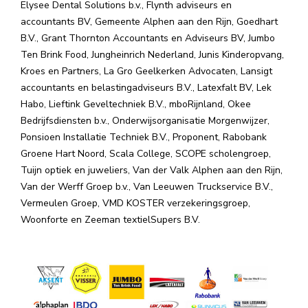
Elysee Dental Solutions b.v., Flynth adviseurs en
accountants BV, Gemeente Alphen aan den Rijn, Goedhart
B.V., Grant Thornton Accountants en Adviseurs BV, Jumbo
Ten Brink Food, Jungheinrich Nederland, Junis Kinderopvang,
Kroes en Partners, La Gro Geelkerken Advocaten, Lansigt
accountants en belastingadviseurs B.V., Latexfalt BV, Lek
Habo, Lieftink Geveltechniek B.V., mboRijnland, Okee
Bedrijfsdiensten b.v., Onderwijsorganisatie Morgenwijzer,
Ponsioen Installatie Techniek B.V., Proponent, Rabobank
Groene Hart Noord, Scala College, SCOPE scholengroep,
Tuijn optiek en juweliers, Van der Valk Alphen aan den Rijn,
Van der Werff Groep b.v., Van Leeuwen Truckservice B.V.,
Vermeulen Groep, VMD KOSTER verzekeringsgroep,
Woonforte en Zeeman textielSupers B.V.