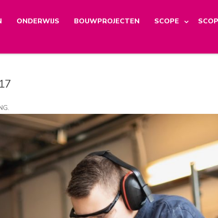
N
ONDERWIJS
BOUWPROJECTEN
SCOPE
SCOP
_17
NG
.