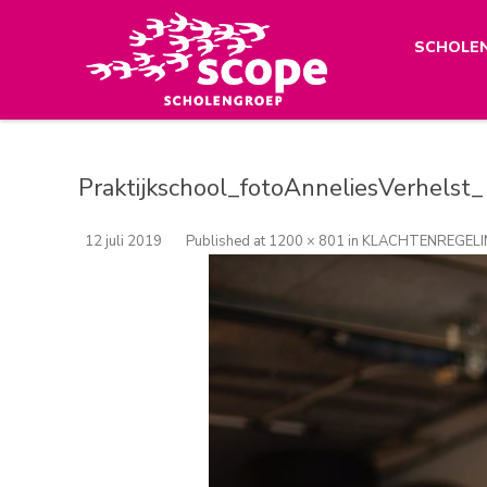
SCHOLE
Praktijkschool_fotoAnneliesVerhelst
12 juli 2019
Published
at
1200 × 801
in
KLACHTENREGELI