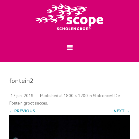
fontein2
17 juni 2019
Published
at
1800 × 1200
in
Slotconcert De
Fontein groot succes
.
← PREVIOUS
NEXT →