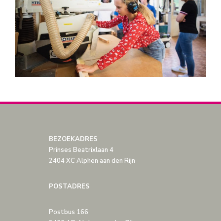
BEZOEKADRES
Prinses Beatrixlaan 4
2404 XC Alphen aan den Rijn
POSTADRES
Postbus 166