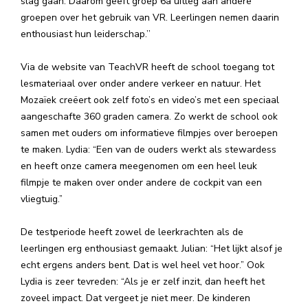
slag gaan. Daarom geeft groep 6a uitleg aan andere
groepen over het gebruik van VR. Leerlingen nemen daarin
enthousiast hun leiderschap.’’
Via de website van TeachVR heeft de school toegang tot
lesmateriaal over onder andere verkeer en natuur. Het
Mozaïek creëert ook zelf foto’s en video’s met een speciaal
aangeschafte 360 graden camera. Zo werkt de school ook
samen met ouders om informatieve filmpjes over beroepen
te maken. Lydia: “Een van de ouders werkt als stewardess
en heeft onze camera meegenomen om een heel leuk
filmpje te maken over onder andere de cockpit van een
vliegtuig.”
De testperiode heeft zowel de leerkrachten als de
leerlingen erg enthousiast gemaakt. Julian: “Het lijkt alsof je
echt ergens anders bent. Dat is wel heel vet hoor.” Ook
Lydia is zeer tevreden: “Als je er zelf inzit, dan heeft het
zoveel impact. Dat vergeet je niet meer. De kinderen