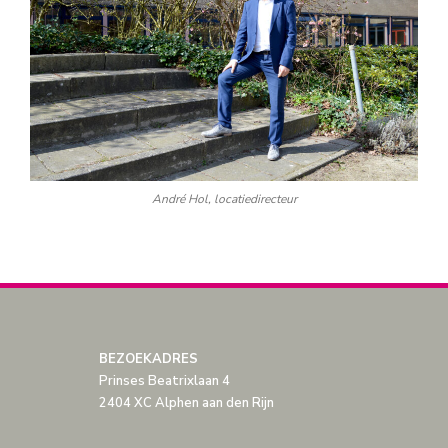
André Hol, locatiedirecteur
BEZOEKADRES
Prinses Beatrixlaan 4
2404 XC Alphen aan den Rijn