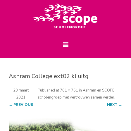
Ashram College ext02 kl uitg
29 maart
Published
at
761 × 761
in
Ashram en SCOPE
2021
scholengroep met vertrouwen samen verder
.
← PREVIOUS
NEXT →