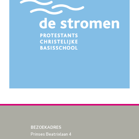
BEZOEKADRES
Prinses Beatrixlaan 4