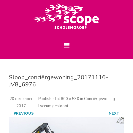
Sloop_conciërgewoning_20171116-
JV8_6976
20 december
Published
at
800 × 530
in
Conciërgewoning
2017
Lyceum gesloopt
.
← PREVIOUS
NEXT →