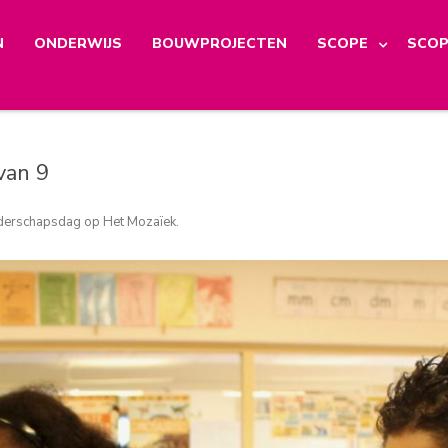
N
ONDERWIJS
BOUWPROJECTEN
SCOPE
SCOP
van 9
iderschapsdag op Het Mozaïek
.