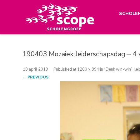
SCHOLE
190403 Mozaiek leiderschapsdag – 4 
10 april 2019
Published
at
1200 × 894
in
“Denk win-win”: le
← PREVIOUS