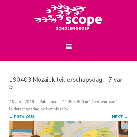
190403 Mozaiek leiderschapsdag – 7 van
9
10 april 2019
Published
at
1200 × 800
in
“Denk win-win”:
leiderschapsdag op Het Mozaïek
.
← PREVIOUS
NEXT →