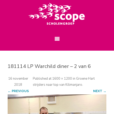
181114 LP Warchild diner – 2 van 6
16 november
Published
at
1600 × 1200
in
Groene Hart
2018
strijders naar top van Kilimanjaro
.
← PREVIOUS
NEXT →