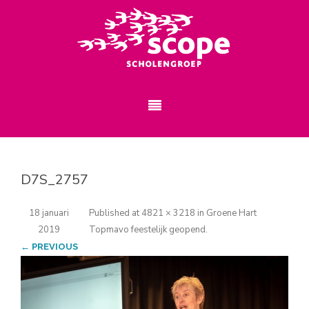
D7S_2757
18 januari
Published
at
4821 × 3218
in
Groene Hart
2019
Topmavo feestelijk geopend
.
← PREVIOUS