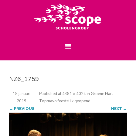
NZ6_1759
18 januari
Published
at
4381 × 4024
in
Groene Hart
2019
Topmavo feestelijk geopend
.
← PREVIOUS
NEXT →