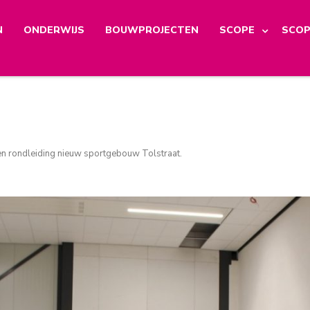
N
ONDERWIJS
BOUWPROJECTEN
SCOPE
SCOP
n rondleiding nieuw sportgebouw Tolstraat
.