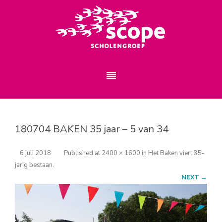
180704 BAKEN 35 jaar – 5 van 34
6 juli 2018
Published
at
2400 × 1600
in
Het Baken viert 35-
jarig bestaan
.
NEXT →