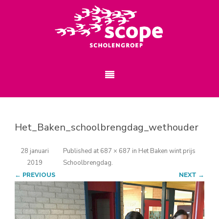
Het_Baken_schoolbrengdag_wethouder
28 januari
Published
at
687 × 687
in
Het Baken wint prijs
2019
Schoolbrengdag
.
← PREVIOUS
NEXT →