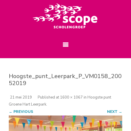
Hoogste_punt_Leerpark_P_VM0158_200
52019
21 mei 2019
Published
at
1600 × 1067
in
Hoogste punt
Groene Hart Leerpark
.
← PREVIOUS
NEXT →