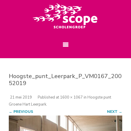
Hoogste_punt_Leerpark_P_VM0167_200
52019
21 mei 2019
Published
at
1600 × 1067
in
Hoogste punt
Groene Hart Leerpark
.
← PREVIOUS
NEXT →