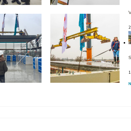
V
2
S
1