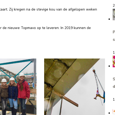
2
aart. Zij kregen na de stevige kou van de afgelopen weken
er de nieuwe Topmavo op te leveren. In 2019 kunnen de
s
1
S
d
1