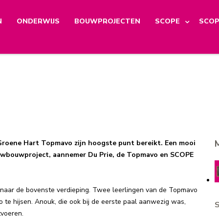
N
ONDERWIJS
BOUWPROJECTEN
SCOPE
SCOP
roene Hart Topmavo zijn hoogste punt bereikt. Een mooi
euwbouwproject, aannemer Du Prie, de Topmavo en SCOPE
 naar de bovenste verdieping. Twee leerlingen van de Topmavo
te hijsen. Anouk, die ook bij de eerste paal aanwezig was,
S
voeren.