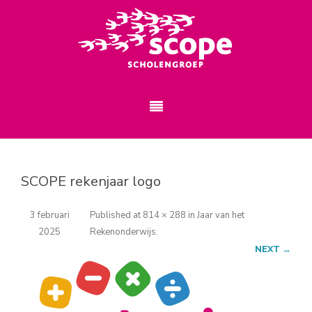
SCOPE rekenjaar logo
3 februari
Published
at
814 × 288
in
Jaar van het
2025
Rekenonderwijs
.
NEXT →